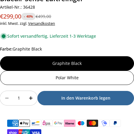
Artikel-Nr.:
36428
€299,00
Verkaufspreis
Regulärer
€499,00
-
40%
Preis
inkl. Mwst. zzgl.
Versandkosten
Sofort versandfertig, Lieferzeit 1-3 Werktage
Farbe:
Graphite Black
Graphite Black
Polar White
Menge
In den Warenkorb legen
Menge für Blueair Sense Luftreiniger verringern
Menge für Blueair Sense Luftreiniger e
Zahlungsmethoden