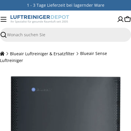
Zum
1 - 3 Tage Lieferzeit bei lagernder Ware
Inhalt
springen
W
Suchen
Blueair Luftreiniger & Ersatzfilter
Blueair Sense
Luftreiniger
Springe
zu
den
Produktinformationen